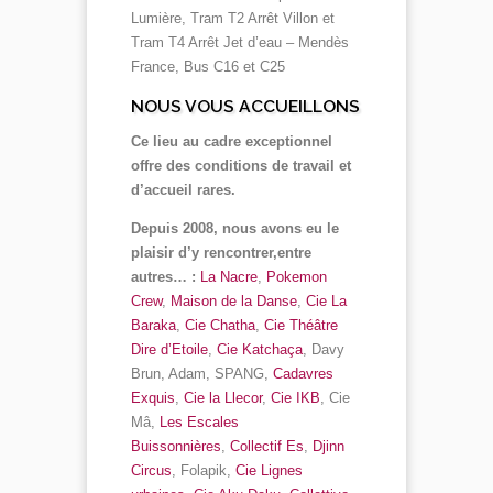
Lumière, Tram T2 Arrêt Villon et
Tram T4 Arrêt Jet d’eau – Mendès
France, Bus C16 et C25
NOUS VOUS ACCUEILLONS
Ce lieu au cadre exceptionnel
offre des conditions de travail et
d’accueil rares.
Depuis 2008, nous avons eu le
plaisir d’y rencontrer,entre
autres… :
La Nacre
,
Pokemon
Crew
,
Maison de la Danse
,
Cie La
Baraka
,
Cie Chatha
,
Cie Théâtre
Dire d’Etoile
,
Cie Katchaça
, Davy
Brun, Adam, SPANG,
Cadavres
Exquis
,
Cie la Llecor
,
Cie IKB
, Cie
Mâ,
Les Escales
Buissonnières
,
Collectif Es
,
Djinn
Circus
, Folapik,
Cie Lignes