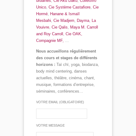
urbaines
,
Cie Aku Daku
,
Collettivo
Unico
,
Cie Système Castafiore
,
Cie
Hormé
,
Hanane & Ismaïl
Mesbahi
,
Cie Madjem
,
Dayma
,
La
Vouivre
,
Cie Qalis
,
Maya M. Carroll
and Roy Carroll
,
Cie OAK,
Compagnie MF,
…
Nous accueillons régulièrement
des cours et stages de différents
horizons :
Taï chï, yoga, biodanza,
body mind centering, danses
actuelles, théâtre, cinéma, chant,
musique, formations d’entreprise,
séminaires, conférences…
VOTRE EMAIL (OBLIGATOIRE)
VOTRE MESSAGE