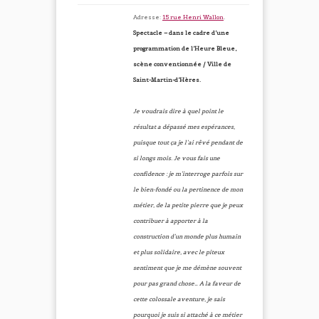
Adresse:
15 rue Henri Wallon
.
Spectacle – dans le cadre d’une
programmation de l’Heure Bleue,
scène conventionnée / Ville de
Saint-Martin-d’Hères.
Je voudrais dire à quel point le
résultat a dépassé mes espérances,
puisque tout ça je l’ai rêvé pendant de
si longs mois. Je vous fais une
confidence : je m’interroge parfois sur
le bien-fondé ou la pertinence de mon
métier, de la petite pierre que je peux
contribuer à apporter à la
construction d’un monde plus humain
et plus solidaire, avec le piteux
sentiment que je me démène souvent
pour pas grand chose… A la faveur de
cette colossale aventure, je sais
pourquoi je suis si attaché à ce métier