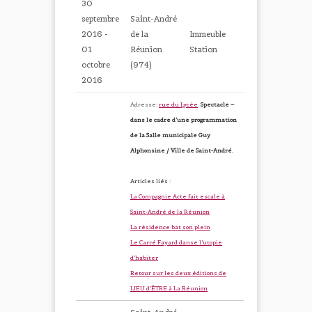
30
septembre
Saint-André
2016 -
de la
Immeuble
01
Réunion
Station
octobre
(974)
2016
Adresse:
rue du Lycée
.
Spectacle –
dans le cadre d’une programmation
de la Salle municipale Guy
Alphonsine / Ville de Saint-André.
Articles liés :
La Compagnie Acte fait escale à
Saint-André de la Réunion
La résidence bat son plein
Le Carré Fayard danse l’utopie
d’habiter
Retour sur les deux éditions de
LIEU d’ÊTRE à La Réunion