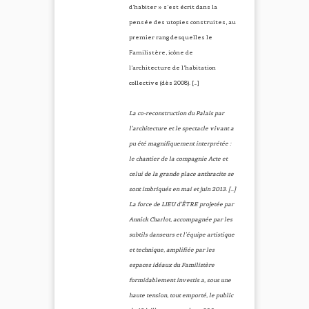
d’habiter » s’est écrit dans la
pensée des utopies construites, au
premier rang desquelles le
Familistère, icône de
l’architecture de l’habitation
collective (dès 2008). […]
La co-reconstruction du Palais par
l’architecture et le spectacle vivant a
pu été magnifiquement interprétée :
le chantier de la compagnie Acte et
celui de la grande place anthracite se
sont imbriqués en mai et juin 2013. […]
La force de LIEU d’ÊTRE projetée par
Annick Charlot, accompagnée par les
subtils danseurs et l’équipe artistique
et technique, amplifiée par les
espaces idéaux du Familistère
formidablement investis a, sous une
haute tension, tout emporté, le public