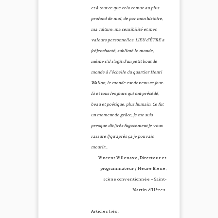
et à tout ce que cela remue au plus
profond de moi, de par mon histoire,
ma culture, ma sensibilité et mes
valeurs personnelles. LIEU d’ÊTRE a
(ré)enchanté, sublimé le monde,
même s’il s’agit d’un petit bout de
monde à l’échelle du quartier Henri
Wallon, le monde est devenu ce jour-
là et tous les jours qui ont précédé,
beau et poétique, plus humain. Ce fut
un moment de grâce, je me suis
presque dit (très fugacement je vous
rassure !) qu’après ça je pouvais
mourir…
Vincent Villenave, Directeur et
programmateur / Heure Bleue,
scène conventionnée – Saint-
Martin-d’Hères.
Articles liés :