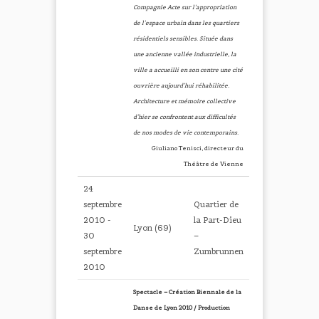
Compagnie Acte sur l’appropriation
de l’espace urbain dans les quartiers
résidentiels sensibles. Située dans
une ancienne vallée industrielle, la
ville a accueilli en son centre une cité
ouvrière aujourd’hui réhabilitée.
Architecture et mémoire collective
d’hier se confrontent aux difficultés
de nos modes de vie contemporains.
Giuliano Tenisci, directeur du
Théâtre de Vienne
24
septembre
Quartier de
2010 -
la Part-Dieu
Lyon (69)
30
–
septembre
Zumbrunnen
2010
Spectacle – Création Biennale de la
Danse de Lyon 2010 / Production