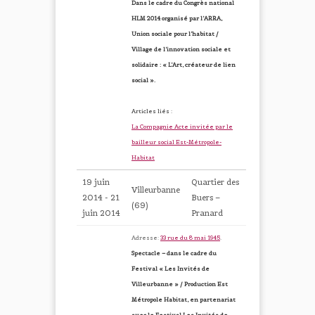
Dans le cadre du Congrès national
HLM 2014 organisé par l’ARRA,
Union sociale pour l’habitat /
Village de l’innovation sociale et
solidaire : « L’Art, créateur de lien
social ».
Articles liés :
La Compagnie Acte invitée par le
bailleur social Est-Métropole-
Habitat
19 juin
Quartier des
Villeurbanne
2014 - 21
Buers –
(69)
juin 2014
Pranard
Adresse:
33 rue du 8 mai 1945
.
Spectacle – dans le cadre du
Festival « Les Invités de
Villeurbanne » / Production Est
Métropole Habitat, en partenariat