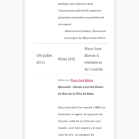
poétique qui s’inscrira dans
l’inconscient collectif de toutes les
personnes associées au quotidien de
cet espace.
Valérie Gros-Dubois, Directrice
artistique de Mouvance d’Arts.
Place José
08 juillet
Moron &
Riom (63)
2011
résidences
du Couriat
Adresse:
Place José Moron
.
Spectacle – Saison estivale Eclats
de fête de la Ville de Riom
Construit dans les années 1980 sur
d’anciens vergers, le quartier du
Couriat, isolé de la ville par une
rocade, une voie express et une
voie ferrée, se compose de