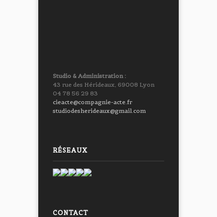
Studio & Administration :
43 rue des Hérideaux, 69008 Lyon
04 78 56 29 83
cieacte@compagnie-acte.fr
studiodesherideaux@gmail.com
RÉSEAUX
CONTACT