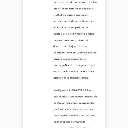
maisons individuelles constituées
en lotissements et petits blocs
HLM. Il y a encore quelques
années ses habitants disaient «
aller à Riom » en parlant du
centre-ville, exprimant de façon
inconsciente un sentiment
d’exclusion. Aujourd’hui les
habitants, soutenus par un centre
social et avec l’appui de la
municipalité, luttent pour ne pas
connaître la monotonie des citée
dortoirs et la stigmatisation.
Au départ de LIEU d’ÊTRE à Riom,
cela semblait une recette improbable
où il fallait un temps, des lieux, des
professionnels, des amateurs, des
voisins, des complices, des artistes,
pour un spectacle exigeant,