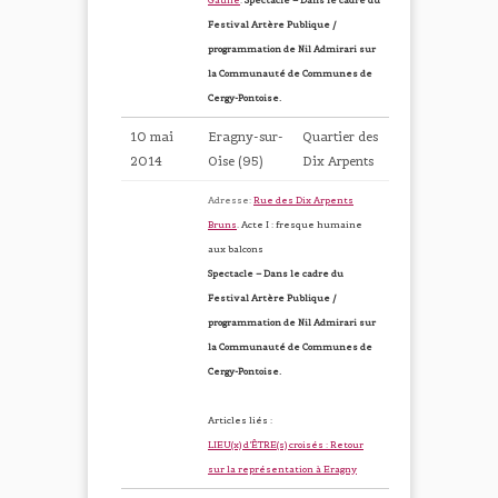
Gaulle
.
Spectacle – Dans le cadre du
Festival Artère Publique /
programmation de Nil Admirari sur
la Communauté de Communes de
Cergy-Pontoise.
10 mai
Eragny-sur-
Quartier des
2014
Oise (95)
Dix Arpents
Adresse:
Rue des Dix Arpents
Bruns
.
Acte I : fresque humaine
aux balcons
Spectacle – Dans le cadre du
Festival Artère Publique /
programmation de Nil Admirari sur
la Communauté de Communes de
Cergy-Pontoise.
Articles liés :
LIEU(x) d’ÊTRE(s) croisés : Retour
sur la représentation à Eragny