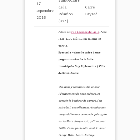
Saint-André
17
de la
Carré
septembre
Réunion
Fayard
2016
(974)
Adresse:
rue Leconte de Lisle
.
Acte
I & II : LIEU d’ÊTRE en balcons et
parvis.
Spectacle – dans le cadre d’une
programmation de la Salle
municipale Guy Alphonsine / Ville
de Saint-André.
Oui, nous y sommes ! Oui, ce soir
l’étonnement de nous-mêmes, et
demain le bonheur de Fayard, j’en
suis sûr! Il est tellement réconfortant
du quotidien tout ce monde qui s’agite
sur la Place chaque soir, qu’il ne peut
faillir. Casse pas la tête Annick : avec
Fanny, Milie, Laure, Jérémy,