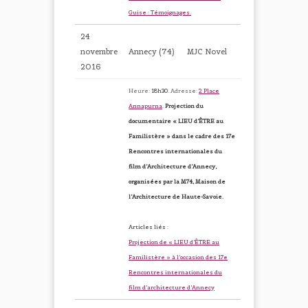
Guise : Témoignages.
24
novembre
Annecy (74)
MJC Novel
2016
Heure:
18h30.
Adresse:
2 Place
Annapurna
.
Projection du
documentaire « LIEU d’ÊTRE au
Familistère » dans le cadre des 17e
Rencontres internationales du
film d’Architecture d’Annecy,
organisées par la M74, Maison de
l’Architecture de Haute-Savoie.
Articles liés :
Projection de « LIEU d’ÊTRE au
Familistère » à l’occasion des 17e
Rencontres internationales du
film d’architecture d’Annecy