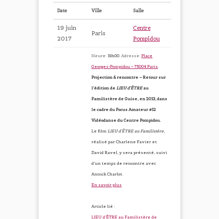
Date
Ville
Salle
19 juin
Centre
Paris
2017
Pompidou
Heure:
19h00.
Adresse:
Place
Georges-Pompidou – 75004 Paris
.
Projection & rencontre – Retour sur
l’édition de
LIEU d’ÊTRE
au
Familistère de Guise, en 2013, dans
le cadre du Focus Amateur #12
Vidéodanse du Centre Pompidou.
Le film
LIEU d’ÊTRE au Familistère
,
réalisé par Charlene Favier et
David Ravel, y sera présenté, suivi
d’un temps de rencontre avec
Annick Charlot.
En savoir plus
Article lié :
LIEU d’ÊTRE au Familistère de