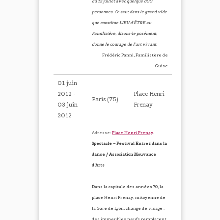
du 13 juillet avec quelque 800
personnes. Ce saut dans le grand vide
que constitue LIEU d’ÊTRE au
Familistère, disons-le posément,
donne le courage de l’art vivant.
Frédéric Panni, Familistère de
Guise
01 juin
2012 -
Place Henri
Paris (75)
03 juin
Frenay
2012
Adresse:
Place Henri Frenay
.
Spectacle – Festival Entrez dans la
danse / Association Mouvance
d’Arts
Dans la capitale des années 70, la
place Henri Frenay, mitoyenne de
la Gare de Lyon, change de visage :
des immeubles neufs remplacent