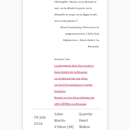
Christopher, Pascal, ou la dessote la
mer, ou la détake la porte, ou la
démaille lo corps, ou la dégaz lo kèr ;
nou va fait plaisir !!
Rieul Latchoumy, Directeur et
programmateur / Salle Guy
Alphonsine – Saint-André, La
Réunion.
Articles liés :
La Compagnie Acte fait escale à
Saint-André de la Réunion
La résidence bat son plein
Le Carré Fayard danse l’utopie
d’habiter
Retour sur les deux éditions de
LIEU d’ÊTRE à La Réunion
Saint-
Quartier
04 juin
Martin-
Henri
2016
d’Hères (38)
Wallon