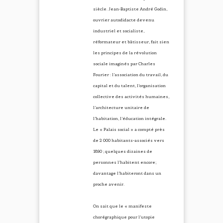
siècle. Jean-Baptiste André Godin,
ouvrier autodidacte devenu
industriel et socialiste,
réformateur et bâtisseur, fait sien
les principes de la révolution
sociale imaginés par Charles
Fourier : l’association du travail, du
capital et du talent, l’organisation
collective des activités humaines,
l’architecture unitaire de
l’habitation, l’éducation intégrale.
Le « Palais social » a compté près
de 2 000 habitants-associés vers
1890 ; quelques dizaines de
personnes l’habitent encore;
davantage l’habiteront dans un
proche avenir.
On sait que le « manifeste
chorégraphique pour l’utopie