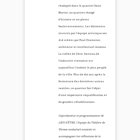
réadapté dans le quartier Saint
Martin, un quartier chargé
d’histoire et en pleins
bouleversements. Les bâtiments
investis par l’équipe artistique ont
été créées par Paul Chemetov,
architecte et intellectuel reconnu.
La vallée de Gère, berceau de
l’industrie viennoise est
aujourd’hui l’endroit le plus peuplé
de la ville. Plus de dix ans après la
fermeture des dernières usines
textiles, ce quartier fait l’objet
d’une importante requalification et
de grandes réhabilitations.
Coproducteur et programmateur de
LIEU d’ÊTRE, l’équipe du Théâtre de
Vienne souhaitait soutenir et
accompagner les réflexions de la