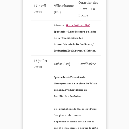
Quartier des
17 avril
Villeurbanne
Buers – La
2014
(69)
Boube
Adresse:
33 rue du 8 mai 1945
.
Spectacle – Dans le cadre de la fin
de la réhabilitation des
immeubles de la Boube-Buers /
Production Est Métropole Habitat.
13 juillet
Guise (02)
Familistère
2013
Spectacle – à l’occasion de
l’inauguration de la place du Palais
social du Syndicat Mixte du
Familistère de Guise
Le Familistère de Guise est l’une
des plus ambitieuses
expérimentations sociales de la
société industrielle depuis le XIXe