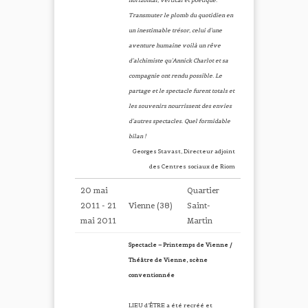
horizontal, vertical et poétique.
Transmuter le plomb du quotidien en
un inestimable trésor, celui d’une
aventure humaine voilà un rêve
d’alchimiste qu’Annick Charlot et sa
compagnie ont rendu possible. Le
partage et le spectacle furent totals et
les souvenirs nourrissent des envies
d’autres spectacles. Quel formidable
bilan !
Georges Stavast, Directeur adjoint
des Centres sociaux de Riom
20 mai
Quartier
2011 - 21
Vienne (38)
Saint-
mai 2011
Martin
Spectacle – Printemps de Vienne /
Théâtre de Vienne, scène
conventionnée
LIEU d’ÊTRE a été recréé et