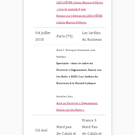
LIEU d’ÊTRE à Saint-Martin-d’Hères
: c’est le samedi 4 juin
Retour sur l’édition de LIEU d’ÊTRE
à Saint-Martin-d’Hères
04 juillet
Les Jardins
Paris (75)
2015
du Ruisseau
Acte I : Fresque humaine aux
balcons.
Spectacle – dans le cadre du
Festival « Clignancourt, Danse sur
les Rails » 2015 / Les Jardins du
Ruisseau & le Hasard Ludique.
Articles liés :
Acte au Festival « Clignancourt,
Danse sur les Rails »
France 3
Nord pas-
Nord Pas-
02 mai
de-Calais et
de-Calais et