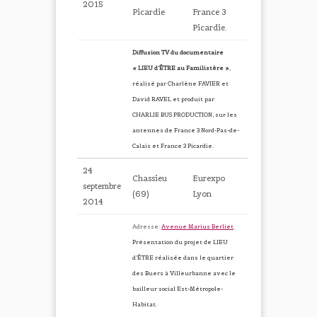
2015
Picardie
France 3
Picardie.
Diffusion TV du documentaire
« LIEU d’ÊTRE au Familistère »
,
réalisé par Charlène FAVIER et
David RAVEL et produit par
CHARLIE BUS PRODUCTION, sur les
antennes de France 3 Nord-Pas-de-
Calais et France 3 Picardie.
24
Chassieu
Eurexpo
septembre
(69)
Lyon
2014
Adresse:
Avenue Marius Berliet
.
Présentation du projet de LIEU
d’ÊTRE réalisée dans le quartier
des Buers à Villeurbanne avec le
bailleur social Est-Métropole-
Habitat.