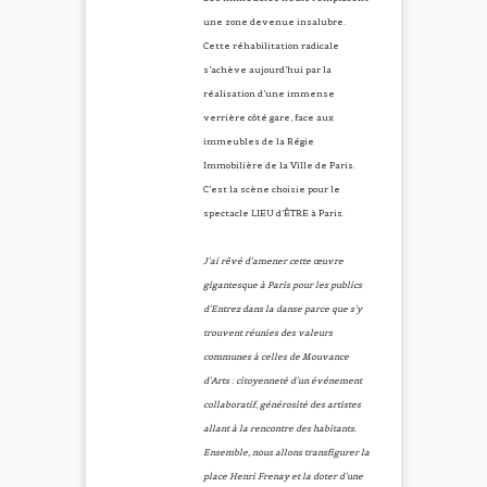
une zone devenue insalubre.
Cette réhabilitation radicale
s’achève aujourd’hui par la
réalisation d’une immense
verrière côté gare, face aux
immeubles de la Régie
Immobilière de la Ville de Paris.
C’est la scène choisie pour le
spectacle LIEU d’ÊTRE à Paris.
J’ai rêvé d’amener cette œuvre
gigantesque à Paris pour les publics
d’Entrez dans la danse parce que s’y
trouvent réunies des valeurs
communes à celles de Mouvance
d’Arts : citoyenneté d’un événement
collaboratif, générosité des artistes
allant à la rencontre des habitants.
Ensemble, nous allons transfigurer la
place Henri Frenay et la doter d’une