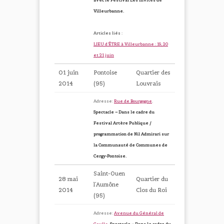
avec le Festival Les Invités de
Villeurbanne.
Articles liés :
LIEU d’ÊTRE à Villeurbanne : 19, 20
et 21 juin
01 juin
Pontoise
Quartier des
2014
(95)
Louvrais
Adresse:
Rue de Bourgogne
.
Spectacle – Dans le cadre du
Festival Artère Publique /
programmation de Nil Admirari sur
la Communauté de Communes de
Cergy-Pontoise.
Saint-Ouen
28 mai
Quartier du
l’Aumône
2014
Clos du Roi
(95)
Adresse:
Avenue du Général de