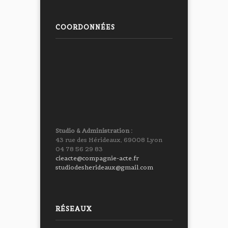
COORDONNÉES
Studio & Administration :
43 rue des Hérideaux, 69008 Lyon
04 78 56 29 83
cieacte@compagnie-acte.fr
studiodesherideaux@gmail.com
RÉSEAUX