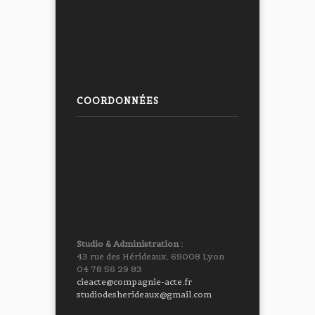
COORDONNÉES
Studio & Administration :
43 rue des Hérideaux, 69008 Lyon
04 78 56 29 83
cieacte@compagnie-acte.fr
studiodesherideaux@gmail.com