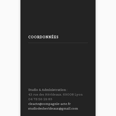
COORDONNÉES
Studio & Administration :
43 rue des Hérideaux, 69008 Lyon
04 78 56 29 83
cieacte@compagnie-acte.fr
studiodesherideaux@gmail.com