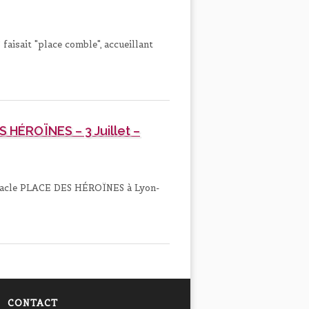
aisait "place comble", accueillant
HÉROÏNES – 3 Juillet –
acle PLACE DES HÉROÏNES à Lyon-
CONTACT