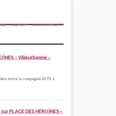
SSE
CONTACT
NOUS SOUTENIR
ÏNES – Villeurbanne –
nière invite la compagnie ACTE à
 sur PLACE DES HÉROÏNES –