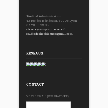
Studio & Administration :
43 rue des Hérideaux, 69008 Lyon
04 78 56 29 83
cieacte@compagnie-acte.fr
studiodesherideaux@gmail.com
RÉSEAUX
CONTACT
VOTRE EMAIL (OBLIGATOIRE)