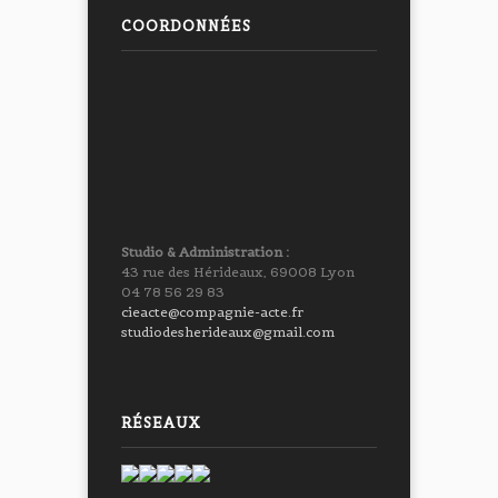
COORDONNÉES
Studio & Administration :
43 rue des Hérideaux, 69008 Lyon
04 78 56 29 83
cieacte@compagnie-acte.fr
studiodesherideaux@gmail.com
RÉSEAUX