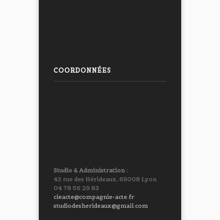
COORDONNÉES
Studio & Administration :
43 rue des Hérideaux, 69008 Lyon
04 78 56 29 83
cieacte@compagnie-acte.fr
studiodesherideaux@gmail.com