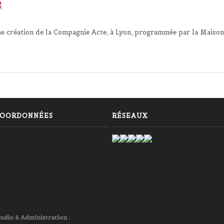
R
ine création de la Compagnie Acte, à Lyon, programmée par la Maiso
OORDONNÉES
RÉSEAUX
tudio & Administration :