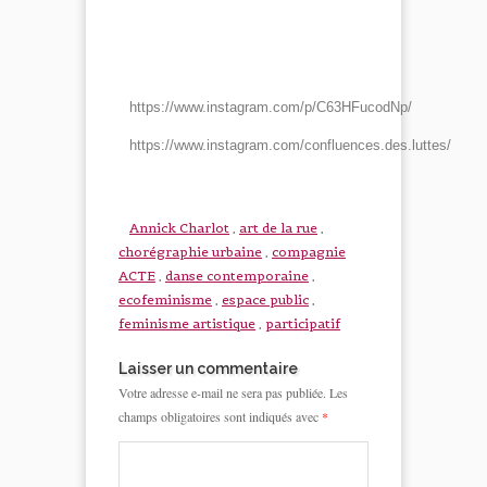
https://www.instagram.com/p/C63HFucodNp/
https://www.instagram.com/confluences.des.luttes/
Annick Charlot
,
art de la rue
,
chorégraphie urbaine
,
compagnie
ACTE
,
danse contemporaine
,
ecofeminisme
,
espace public
,
feminisme artistique
,
participatif
Laisser un commentaire
Votre adresse e-mail ne sera pas publiée.
Les
champs obligatoires sont indiqués avec
*