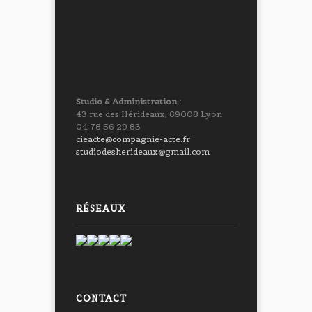
Studio & Administration :
43 rue des Hérideaux, 69008 Lyon
04 78 56 29 83
cieacte@compagnie-acte.fr
studiodesherideaux@gmail.com
RÉSEAUX
CONTACT