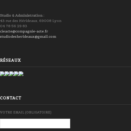
Studio & Administration :
43 rue des Hérideaux, 69008 Lyon
04 78 56 29 83
cieacte@compagnie-acte.fr
studiodesherideaux@gmail.com
RÉSEAUX
CONTACT
VOTRE EMAIL (OBLIGATOIRE)