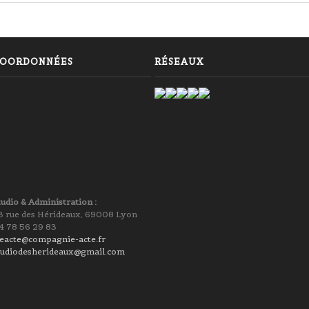
OORDONNÉES
RÉSEAUX
tudio & Administration :
3 rue des Hérideaux, 69008 Lyon
4 78 56 29 83
ieacte@compagnie-acte.fr
tudiodesherideaux@gmail.com