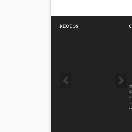
PHOTOS
C
S
4
0
c
s
info heading