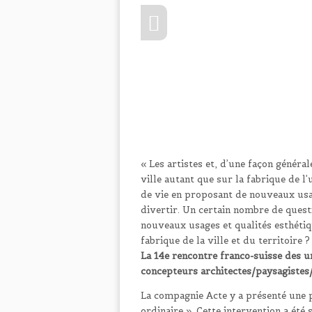
« Les artistes et, d’une façon général
info heading
ville autant que sur la fabrique de l
info content
de vie en proposant de nouveaux usages
divertir. Un certain nombre de questi
nouveaux usages et qualités esthétiq
fabrique de la ville et du territoire
La 14e rencontre franco-suisse des urb
concepteurs architectes/paysagistes/
La compagnie Acte y a présenté une 
ordinaire ». Cette intervention a été