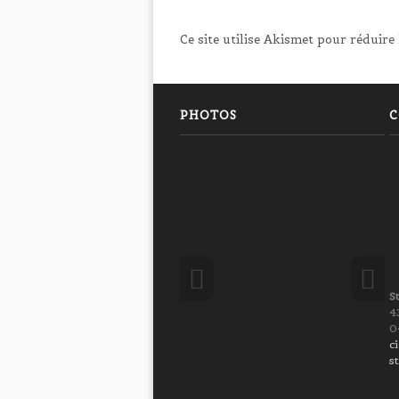
Ce site utilise Akismet pour réduire 
PHOTOS
C
S
4
0
c
s