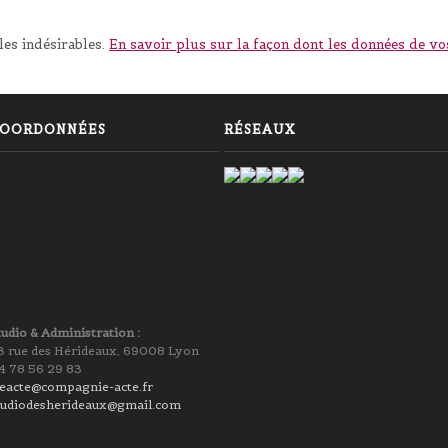
les indésirables.
En savoir plus sur la façon dont les données de v
OORDONNÉES
RÉSEAUX
tudio & Administration :
3 rue des Hérideaux, 69008 Lyon
4 78 56 29 83
ieacte@compagnie-acte.fr
tudiodesherideaux@gmail.com