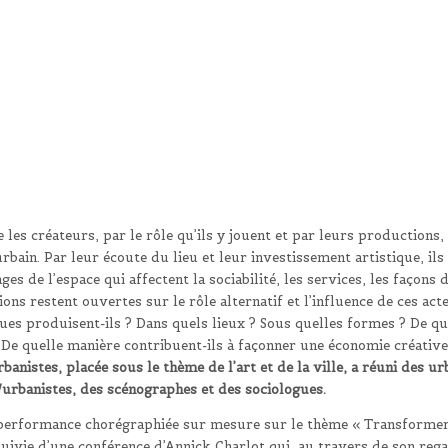
e les créateurs, par le rôle qu’ils y jouent et par leurs productions
’urbain. Par leur écoute du lieu et leur investissement artistique, i
 de l’espace qui affectent la sociabilité, les services, les façons d
ons restent ouvertes sur le rôle alternatif et l’influence de ces act
ues produisent-ils ? Dans quels lieux ? Sous quelles formes ? De que
 ? De quelle manière contribuent-ils à façonner une économie créative
anistes, placée sous le thème de l’art et de la ville, a réuni des urb
urbanistes, des scénographes et des sociologues.
performance chorégraphiée sur mesure sur le thème « Transformer l
 suivie d’une conférence d’Annick Charlot qui, au travers de son reg