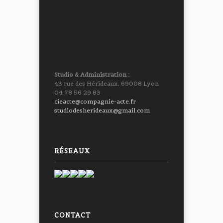
Studio & Administration :
43 rue des Hérideaux, 69008 Lyon
04 78 56 29 83
cieacte@compagnie-acte.fr
studiodesherideaux@gmail.com
RÉSEAUX
CONTACT