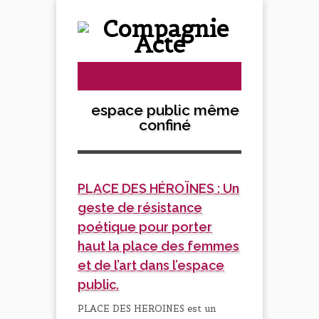
espace public même
confiné
PLACE DES HÉROÏNES : Un
geste de résistance
poétique pour porter
haut la place des femmes
et de l’art dans l’espace
public.
PLACE DES HEROINES est un