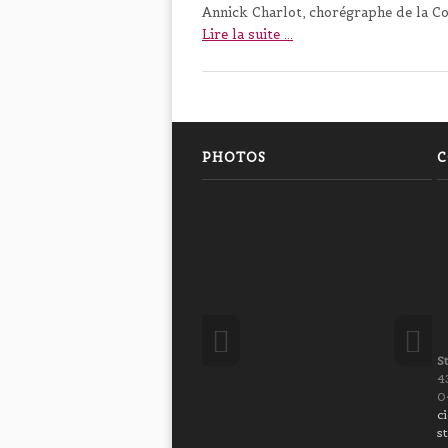
Annick Charlot, chorégraphe de la C
Lire la suite ...
PHOTOS
C
S
4
0
c
s