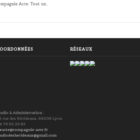
ompagnie Acte. Tout un…
OORDONNÉES
RÉSEAUX
tudio & Administration :
3 rue des Hérideaux, 69008 Lyon
4 78 56 29 83
ieacte@compagnie-acte.fr
tudiodesherideaux@gmail.com