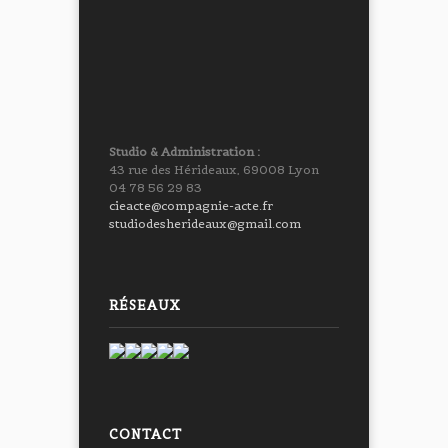
Studio & Administration :
43 rue des Hérideaux, 69008 Lyon
04 78 56 29 83
cieacte@compagnie-acte.fr
studiodesherideaux@gmail.com
RÉSEAUX
CONTACT